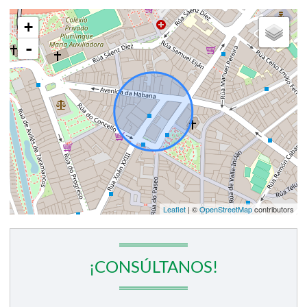
+
-
Leaflet
| ©
OpenStreetMap
contributors
¡CONSÚLTANOS!