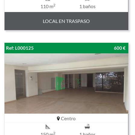
2
110 m
1 baños
LOCAL EN TRASPASO
Ref: L000125
600 €
Centro
2
150 m
1 baños