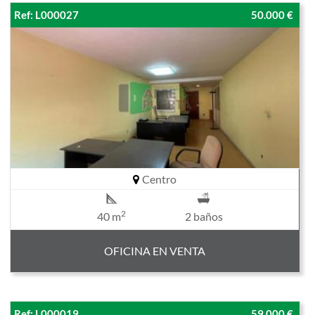
Ref: L000027
50.000 €
Centro
2
40 m
2 baños
OFICINA EN VENTA
Ref: L000019
59.000 €