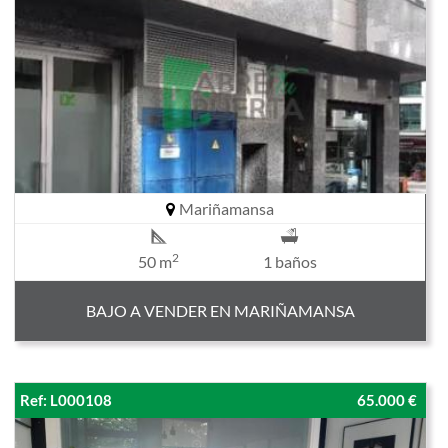
Mariñamansa
2
50 m
1 baños
BAJO A VENDER EN MARIÑAMANSA
Ref: L000108
65.000 €