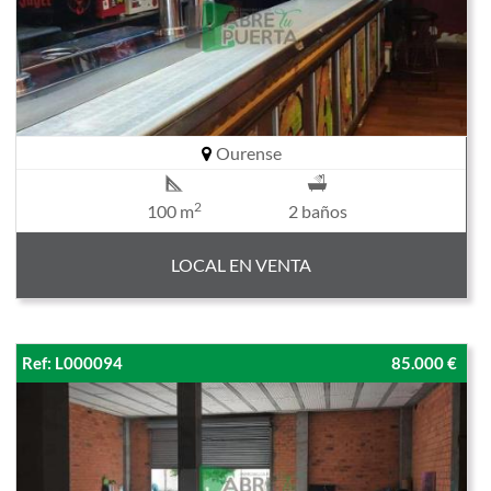
Ourense
2
100 m
2 baños
LOCAL EN VENTA
Ref: L000094
85.000 €